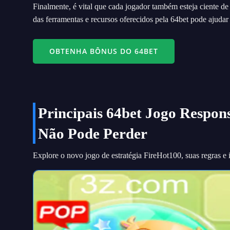
Finalmente, é vital que cada jogador também esteja ciente de 
das ferramentas e recursos oferecidos pela 64bet pode ajudar
OBTENHA BÔNUS DO 64BET
Principais 64bet Jogo Respon
Não Pode Perder
Explore o novo jogo de estratégia FireHot100, suas regras e 