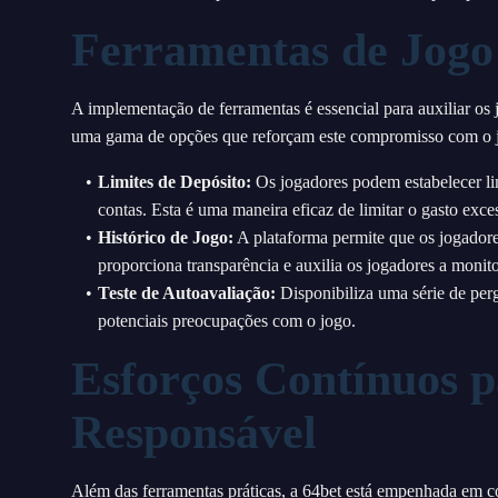
Ferramentas de Jogo
A implementação de ferramentas é essencial para auxiliar os 
uma gama de opções que reforçam este compromisso com o j
Limites de Depósito:
Os jogadores podem estabelecer li
contas. Esta é uma maneira eficaz de limitar o gasto ex
Histórico de Jogo:
A plataforma permite que os jogadore
proporciona transparência e auxilia os jogadores a monit
Teste de Autoavaliação:
Disponibiliza uma série de perg
potenciais preocupações com o jogo.
Esforços Contínuos 
Responsável
Além das ferramentas práticas, a 64bet está empenhada em c