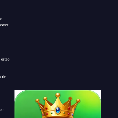
e
mover
 estão
o de
por