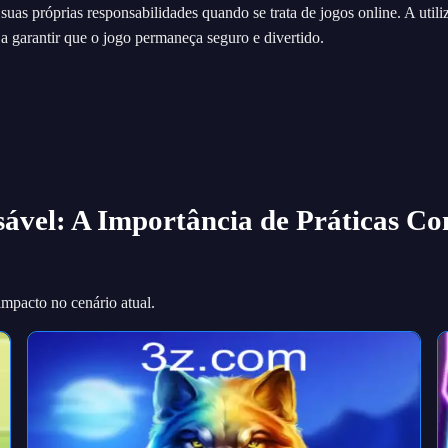
suas próprias responsabilidades quando se trata de jogos online. A utili
 a garantir que o jogo permaneça seguro e divertido.
sável: A Importância de Práticas Co
impacto no cenário atual.