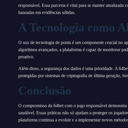
responsável. Essa parceria é vital para se manter atualizada 
baseadas em evidências sólidas.
A Tecnologia como A
O uso de tecnologia de ponta é um componente crucial no apoi
algoritmos avançados, a plataforma é capaz de monitorar padr
proativo.
Além disso, a segurança dos dados é uma prioridade. A 64bet 
protegidas por sistemas de criptografia de última geração, f
Conclusão
O compromisso da 64bet com o jogo responsável demonstra 
saudável. Essas práticas não só ajudam a proteger os jogado
plataforma continua a evoluir e a implementar novos métodos