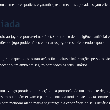
com as melhores práticas e garantir que as medidas aplicadas sejam efica
liada
o ao jogo responsável na 64bet. Com o uso de inteligência artificial e
ões de jogo problemático e alertar os jogadores, oferecendo suporte
garante que todas as transações financeiras e informações pessoais são
ornecendo um ambiente seguro para todos os seus usuários.
um avanço proativo na proteção e na promoção de um ambiente de jog
res, mas também elevam o padrão dentro da indústria de apostas online.
 para melhorar ainda mais a segurança e a experiência de seus usuários